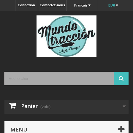
Connexion
Contactez-nous
Français
EUR
Panier
(vide)
MENU