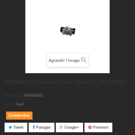
Agrandir l'image
AMN45305 Cilindro freno trasero LHM (ABS)
Référence
AMN45305
État :
Neuf
Comprobar
Tweet
Partager
Google+
Pinterest