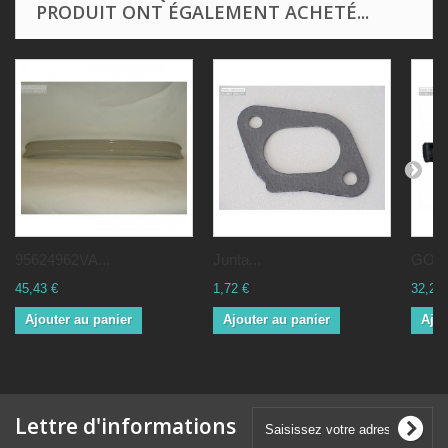
PRODUIT ONT ÉGALEMENT ACHETÉ...
95624962VA...
Junta...
GOMA
45,43 €
1,72 €
32,20 
Ajouter au panier
Ajouter au panier
Ajou
Lettre d'informations