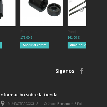
Extractor...
Pareja...
175,00 €
161,00 €
Añadir al carrito
Añadir al carrito
Síganos
Información sobre la tienda
MUNDOTRACCION S.L., C/ Josep Bonastre nº 5 Pol.