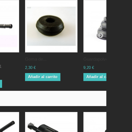
Goma de...
Guardapolvos...
1
2,30 €
9,20 €
Añadir al carrito
Añadir al carrito