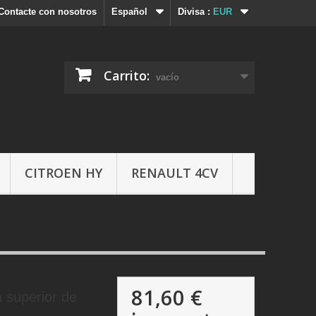
Contacte con nosotros
Español
Divisa :
EUR
Carrito:
vacío
CITROEN HY
RENAULT 4CV
81,60 €
a superior de