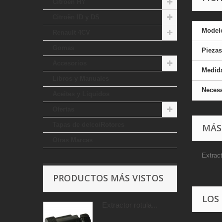
Citroen HY
Citroën ID y DS
Model
Renault 4CV
Gomas
Piezas
Accesorios
Medid
Libros y Manuales
Necesa
Aceites y Liquidos
Ofertas
Tapas de delco/Rotores
MÁS
Otras Marcas
Extract
PRODUCTOS MÁS VISTOS
LOS
Extractor rotula...