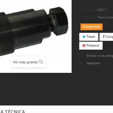
Referencia
1850-T
Condición:
Nuevo pro
Comprobar
Tweet
Compa
Pinterest
Enviar a un ami
Ver más grande
Imprimir
HA TÉCNICA