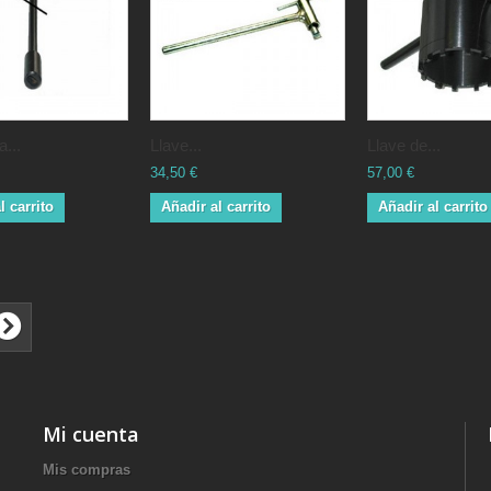
a...
Llave...
Llave de...
34,50 €
57,00 €
l carrito
Añadir al carrito
Añadir al carrito
Mi cuenta
Mis compras