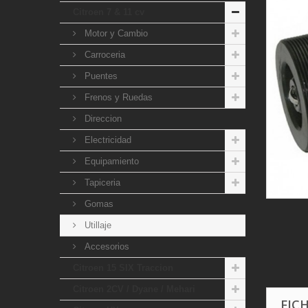
Citroen 7 & 11 cv
Motor y Cambio
Carroceria
Puentes
Frenos y Ruedas
Direccion
Electricidad
Equipamiento
Tapiceria
Gomas
Utillaje
Accesorios
Citroen 15 SIX Traccion
Citroen 2CV / Dyane / Mehari
FIC