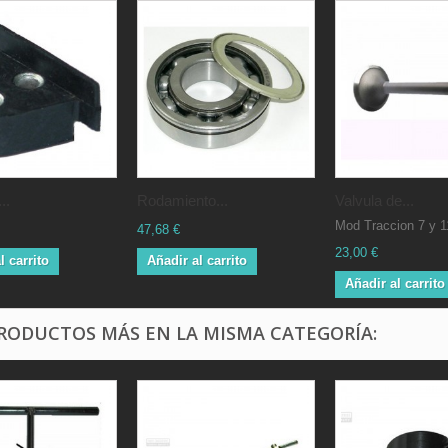
..
Rodamiento...
Valvula de...
Mod Traccion 7 y 1
47,68 €
23,00 €
l carrito
Añadir al carrito
Añadir al carrito
PRODUCTOS MÁS EN LA MISMA CATEGORÍA: