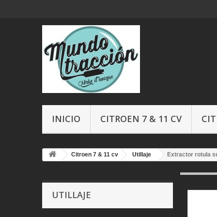
INICIO
CITROEN 7 & 11 CV
CIT
Citroen 7 & 11 cv
Utillaje
Extractor rotula s
UTILLAJE