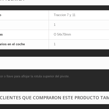
o
Traccion 7 y 11
1
as
O 54x70mm
rios en el coche
1
or o llave para aflojar la rotula superior del pivote.
 CLIENTES QUE COMPRARON ESTE PRODUCTO TAM