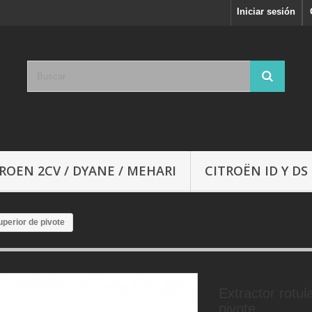
Iniciar sesión
ROEN 2CV / DYANE / MEHARI
CITROËN ID Y DS
uperior de pivote
Extractor rotul
pivote