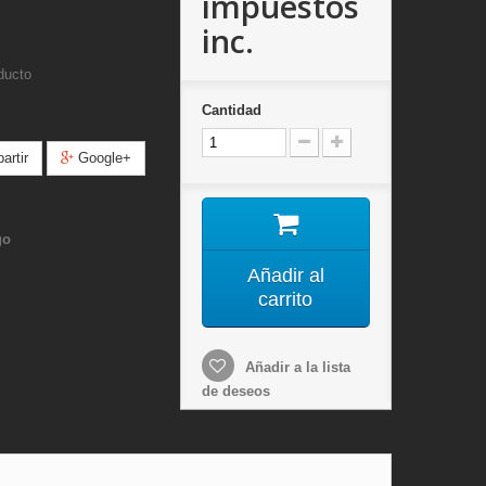
impuestos
inc.
ducto
Cantidad
rtir
Google+
go
Añadir al
carrito
Añadir a la lista
de deseos