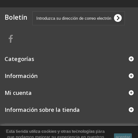
Boletín
Categorías
Información
Mi cuenta
Información sobre la tienda
© 2026 - Software para Ecommerce de PrestaShop™
Esta tienda utiliza cookies y otras tecnologías para
que podamos mejorar su experiencia en nuestros
aceptar