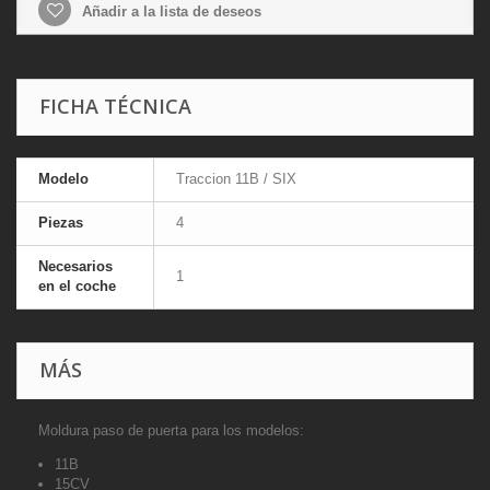
Añadir a la lista de deseos
FICHA TÉCNICA
Modelo
Traccion 11B / SIX
Piezas
4
Necesarios
1
en el coche
MÁS
Moldura paso de puerta para los modelos:
11B
15CV