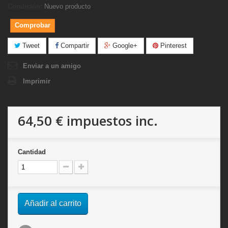
Condición:
Nuevo producto
Comprobar
Tweet
Compartir
Google+
Pinterest
Enviar a un amigo
Imprimir
64,50 €
impuestos inc.
Cantidad
Añadir al carrito