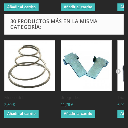
Añadir al carrito
Añadir al carrito
Añad
30 PRODUCTOS MÁS EN LA MISMA
CATEGORÍA:
Muelle del...
Juego de...
Triáng
2,50 €
11,79 €
6,90 €
Añadir al carrito
Añadir al carrito
Añad