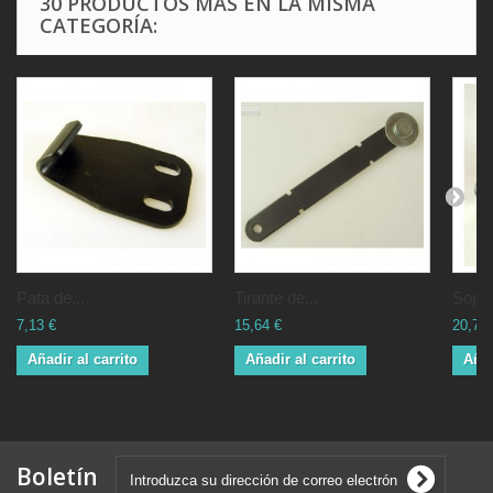
30 PRODUCTOS MÁS EN LA MISMA
CATEGORÍA:
Pata de...
Tirante de...
Sopor
7,13 €
15,64 €
20,70 
Añadir al carrito
Añadir al carrito
Añad
Boletín