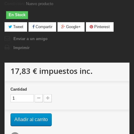
Condición:
Nuevo producto
En Stock
Tweet
Compartir
Google+
Pinterest
Enviar a un amigo
Imprimir
17,83 €
impuestos inc.
Cantidad
Añadir al carrito