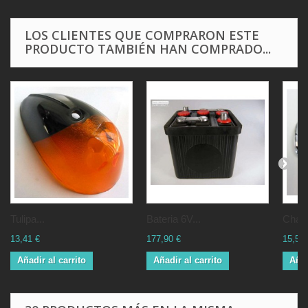
LOS CLIENTES QUE COMPRARON ESTE
PRODUCTO TAMBIÉN HAN COMPRADO...
Tulipa...
Bateria 6V...
Chapa
13,41 €
177,90 €
15,53 
Añadir al carrito
Añadir al carrito
Añad