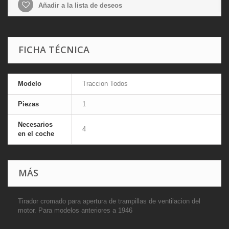
Añadir a la lista de deseos
FICHA TÉCNICA
Modelo
Traccion Todos
Piezas
1
Necesarios
4
en el coche
MÁS
Tirador cromado para apertura de trampillas de ventilacion del
motor. Para modelos anteriores a 1946